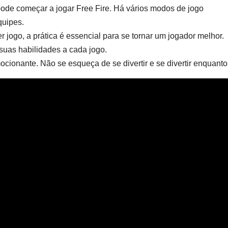
 pode começar a jogar Free Fire. Há vários modos de jogo
quipes.
jogo, a prática é essencial para se tornar um jogador melhor.
suas habilidades a cada jogo.
mocionante. Não se esqueça de se divertir e se divertir enquanto