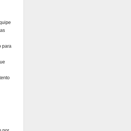
quipe
uas
o para
que
tento
o por