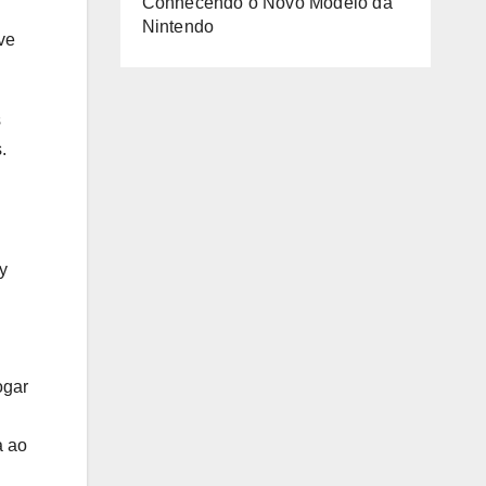
Conhecendo o Novo Modelo da
Nintendo
ve
s
.
y
ogar
a ao