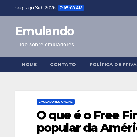
Skip
seg. ago 3rd, 2026
7:05:08 AM
to
content
Emulando
Tudo sobre emuladores
HOME
CONTATO
POLÍTICA DE PRIV
EMULADORES ONLINE
O que é o Free Fi
popular da Améri