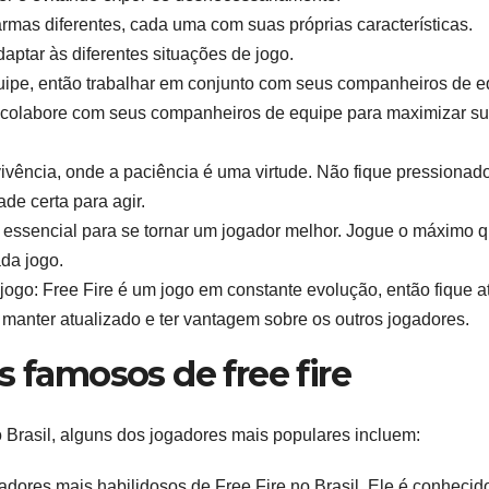
rmas diferentes, cada uma com suas próprias características.
aptar às diferentes situações de jogo.
uipe, então trabalhar em conjunto com seus companheiros de e
 colabore com seus companheiros de equipe para maximizar s
vivência, onde a paciência é uma virtude. Não fique pressionad
de certa para agir.
é essencial para se tornar um jogador melhor. Jogue o máximo 
ada jogo.
ogo: Free Fire é um jogo em constante evolução, então fique a
 manter atualizado e ter vantagem sobre os outros jogadores.
s famosos de free fire
 Brasil, alguns dos jogadores mais populares incluem:
adores mais habilidosos de Free Fire no Brasil. Ele é conhecid