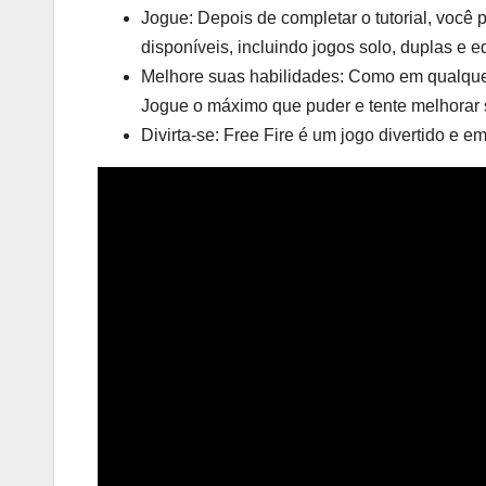
Jogue: Depois de completar o tutorial, você
disponíveis, incluindo jogos solo, duplas e e
Melhore suas habilidades: Como em qualquer 
Jogue o máximo que puder e tente melhorar 
Divirta-se: Free Fire é um jogo divertido e e