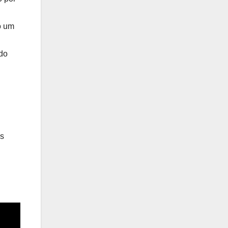
o um
ido
is