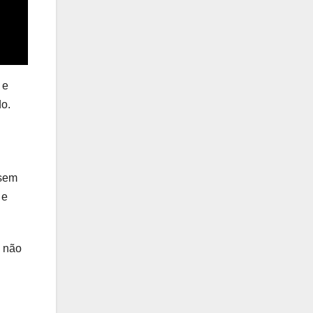
 e
o.
ssem
 e
 não