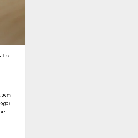
l, o
t sem
jogar
que