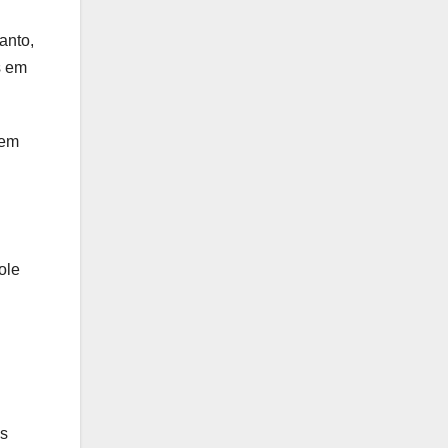
anto,
s em
tem
ole
es