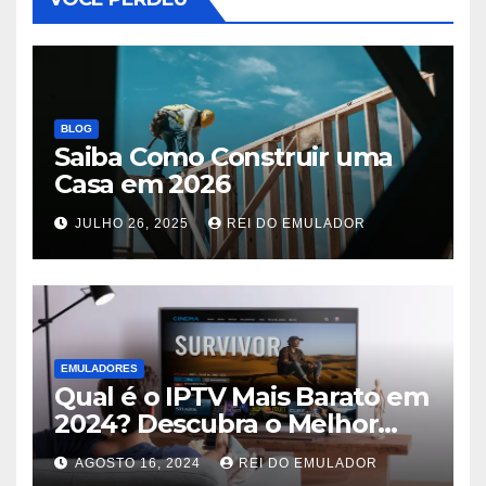
BLOG
Saiba Como Construir uma
Casa em 2026
JULHO 26, 2025
REI DO EMULADOR
EMULADORES
Qual é o IPTV Mais Barato em
2024? Descubra o Melhor
IPTV Barato do Brasil
AGOSTO 16, 2024
REI DO EMULADOR